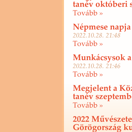
tanév októberi
To­vább »
Népmese napja
2022.10.28. 21:48
To­vább »
Munkácsysok a 
2022.10.28. 21:46
To­vább »
Megjelent a Köz
tanév szeptemb
To­vább »
2022 Művészetek
Görögország ku