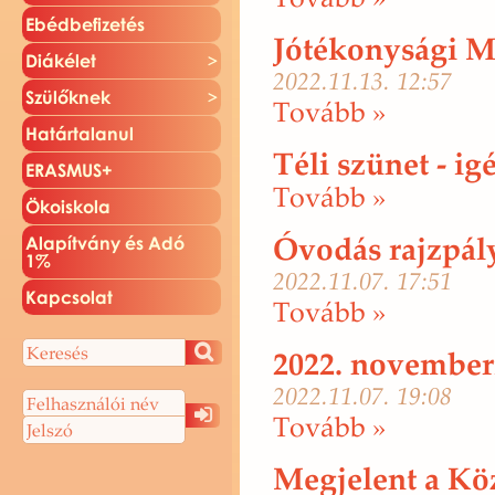
Ebéd­be­fi­ze­tés
Jótékonysági M
Di­ák­élet
2022.11.13. 12:57
Szü­lők­nek
To­vább »
Ha­tár­ta­la­nul
Téli szünet - i
ERAS­MUS+
To­vább »
Öko­is­ko­la
Óvodás rajzpály
Ala­pít­vány és Adó
1%
2022.11.07. 17:51
Kap­cso­lat
To­vább »
2022. november
2022.11.07. 19:08
To­vább »
Megjelent a Köz