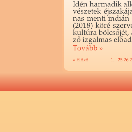
Idén har­ma­dik al­
vé­sze­tek éj­sza­k
nas menti in­di­án 
(2018) köré szer­v
kul­tú­ra böl­cső­jét
ző iz­gal­mas elő­ad
To­vább »
« Előző
1
...
25
26
2