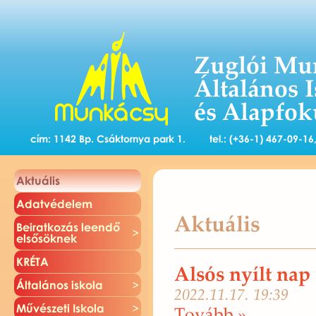
Zuglói Mu
Általános 
és Alapfok
cím: 1142 Bp. Csáktornya park 1.
tel.: (+36-1) 467-09-1
Ak­tu­á­lis
Adat­vé­de­lem
Aktuális
Be­irat­ko­zás le­en­dő
el­ső­sök­nek
KRÉTA
Alsós nyílt nap
Ál­ta­lá­nos is­ko­la
2022.11.17. 19:39
Mű­vé­sze­ti Is­ko­la
To­vább »