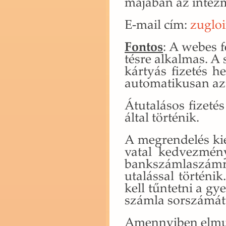
má­já­ban az in­téz­
E-mail cím:
zuglo
Fon­tos
: A webes fe­
tés­re al­kal­mas. A
kár­tyás fi­ze­tés h
au­to­ma­ti­ku­san az
Át­uta­lá­sos fi­ze­t
által tör­té­nik.
A meg­ren­de­lés ki­e
va­tal ked­vez­mé­ny
bank­szám­la­szám
uta­lás­sal tör­té­ni
kell tűn­tet­ni a gye
szám­la sor­szá­mát
Amennyi­ben el­mu­l