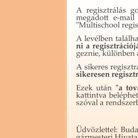
A re­giszt­rá­lás 
meg­adott e-mail 
"Mul­tis­cho­ol re­gis
A le­vél­ben ta­lál­h
ni a re­giszt­rá­ci­ó­j
gez­nie, kü­lön­ben a 
A si­ke­res re­giszt
si­ke­re­sen re­giszt
Ezek után
"a to­v
kat­tint­va be­lép­het
szó­val a rend­szer­
Üd­vöz­let­tel: Bu­
gár­mes­te­ri Hi­va­ta