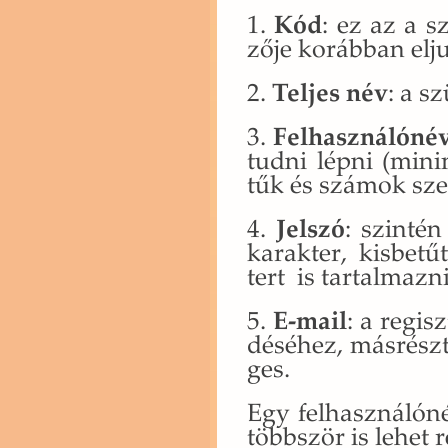
1.
Kód
: ez az a sz
ző­je ko­ráb­ban el­ju
2.
Tel­jes név
: a sz
3.
Fel­hasz­ná­ló­né
tudni lépni (mi­ni
tűk és szá­mok sze­
4.
Jel­szó
: szin­té
ka­rak­ter, kis­be­
tert is tar­tal­maz­n
5.
E-mail
: a re­gis
dé­sé­hez, más­részt
ges.
Egy fel­hasz­ná­ló­
több­ször is lehet re