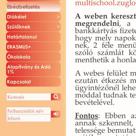
multischool.​zuglo
Ebéd­be­fi­ze­tés
A weben ke­resz­t
Di­ák­élet
meg­ren­del­ni
, a 
Szü­lők­nek
bank­kár­tyás fi­ze­té
hogy mely na­pok­r
Ha­tár­ta­la­nul
nek, 2 féle me­nü
ERAS­MUS+
szóló szám­lát köz
Öko­is­ko­la
ment­he­tik a hon­la
Ala­pít­vány és Adó
A webes fe­lü­let m
1%
ez­után ét­ke­zés me
Kap­cso­lat
ügy­in­té­ző­nél lehet
mód­dal tud­nak tel­
be­vé­te­lé­vel.
Fon­tos
: Ebben az 
annak szken­nelt, fé
te­les­sé­ge be­mu­t