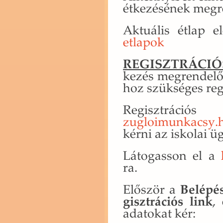
ét­ke­zé­sé­nek meg­re
Ak­tu­á­lis étlap el­
etlapok
RE­GISZT­RÁ­CI­Ó
ke­zés meg­ren­de­
hoz szük­sé­ges re­gi
Re­giszt­rá
zugloimunkacsy.​
kérni az is­ko­lai ügy
Lá­to­gas­son el a
ra.
Elő­ször a
Be­lé­pé
giszt­rá­ci­ós link
, 
ada­to­kat kér: