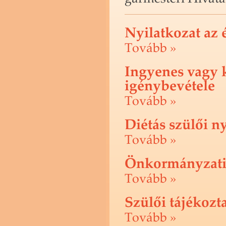
Nyilatkozat az 
To­vább »
Ingyenes vagy 
igénybevétele
To­vább »
Diétás szülői n
To­vább »
Önkormányzati 
To­vább »
Szülői tájékozt
To­vább »