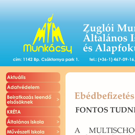
Zuglói Mu
Általános 
és Alapfok
cím: 1142 Bp. Csáktornya park 1.
tel.: (+36-1) 467-09-1
Ak­tu­á­lis
Adat­vé­de­lem
Ebédbefizetés
Be­irat­ko­zás le­en­dő
el­ső­sök­nek
FON­TOS TUD­NI
KRÉTA
Ál­ta­lá­nos is­ko­la
A MUL­TIS­CHO­
Mű­vé­sze­ti Is­ko­la