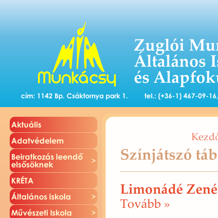
Zuglói Mu
Általános 
és Alapfok
cím: 1142 Bp. Csáktornya park 1.
tel.: (+36-1) 467-09-1
Ak­tu­á­lis
Kezdő
Adat­vé­de­lem
Színjátszó táb
Be­irat­ko­zás le­en­dő
el­ső­sök­nek
KRÉTA
Limonádé Zenés
Ál­ta­lá­nos is­ko­la
To­vább »
Mű­vé­sze­ti Is­ko­la