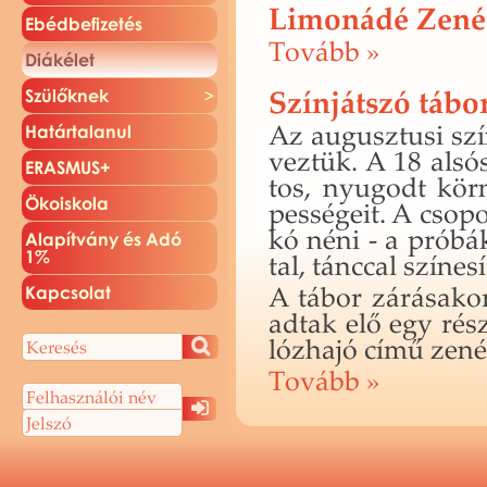
Limonádé Zenés
Ebéd­be­fi­ze­tés
To­vább »
Di­ák­élet
Színjátszó tábor
Szü­lők­nek
Az au­gusz­tu­si szí
Ha­tár­ta­la­nul
vez­tük. A 18 alsós
ERAS­MUS+
tos, nyu­godt kör­n
Öko­is­ko­la
pes­sé­ge­it. A cso­
kó néni - a pró­bák
Ala­pít­vány és Adó
1%
tal, tánc­cal szí­ne­sí­
A tábor zá­rá­sa­kor
Kap­cso­lat
adtak elő egy rész
lóz­ha­jó című zenés
To­vább »