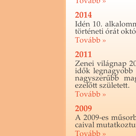
To­vább »
2014
Idén 10. al­ka­lom­
tör­té­ne­ti órát ok­t
To­vább »
2011
Zenei vi­lág­nap 2
idők leg­na­gyobb z
nagy­sze­rűbb ma­
ez­előtt szü­le­tett.
To­vább »
2009
A 2009-es mű­sor­ba
ca­i­val mu­tat­koz­t
To­vább »