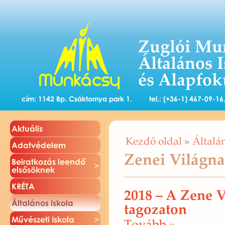
Zuglói Mu
Általános 
és Alapfok
cím: 1142 Bp. Csáktornya park 1.
tel.: (+36-1) 467-09-1
Ak­tu­á­lis
Kezdő oldal
»
Általá
Adat­vé­de­lem
Zenei Világn
Be­irat­ko­zás le­en­dő
el­ső­sök­nek
KRÉTA
2018 – A Zene V
Ál­ta­lá­nos is­ko­la
tagozaton
Mű­vé­sze­ti Is­ko­la
To­vább »