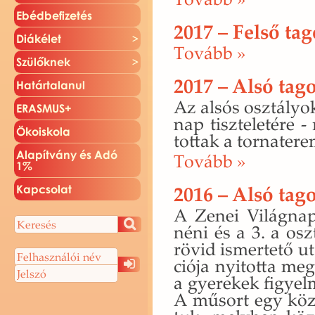
Ebéd­be­fi­ze­tés
2017 – Felső ta
Di­ák­élet
To­vább »
Szü­lők­nek
2017 – Alsó tag
Ha­tár­ta­la­nul
Az alsós osz­tá­lyok
ERAS­MUS+
nap tisz­te­le­té­re 
Öko­is­ko­la
tot­tak a tor­na­te­r
Ala­pít­vány és Adó
To­vább »
1%
2016 – Alsó tag
Kap­cso­lat
A Zenei Vi­lág­na­p
néni és a 3. a osz­
rövid is­mer­te­tő u
ci­ó­ja nyi­tot­ta m
a gye­re­kek fi­gye
A mű­sort egy közös