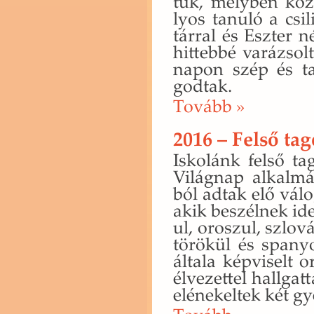
tuk, mely­ben köz­
lyos ta­nu­ló a csi
tár­ral és Esz­ter 
hit­teb­bé va­rá­zso
napon szép és tar­
god­tak.
To­vább »
2016 – Felső ta
Is­ko­lánk felső ta
Vi­lág­nap al­kal­m
ból adtak elő vá­lo
akik be­szél­nek ide­
ul, oro­szul, szlo­vá­
tö­rö­kül és spa­ny
ál­ta­la kép­vi­selt o
él­ve­zet­tel hall­ga
el­éne­kel­tek két gy