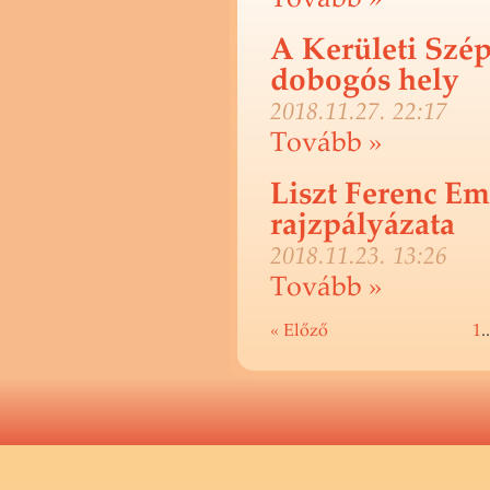
A Kerületi Szép
dobogós hely
2018.11.27. 22:17
To­vább »
Liszt Ferenc E
rajzpályázata
2018.11.23. 13:26
To­vább »
« Előző
1
.