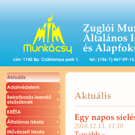
Zuglói Mu
Általános 
és Alapfok
cím: 1142 Bp. Csáktornya park 1.
tel.: (+36-1) 467-09-1
Ak­tu­á­lis
Adat­vé­de­lem
Aktuális
Be­irat­ko­zás le­en­dő
el­ső­sök­nek
KRÉTA
Egy napos síel
Ál­ta­lá­nos is­ko­la
2018.12.13. 11:10
Mű­vé­sze­ti Is­ko­la
To­vább »