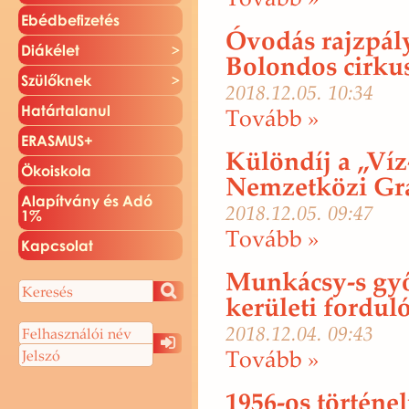
Ebéd­be­fi­ze­tés
Óvodás rajzpál
Di­ák­élet
Bolondos cirku
Szü­lők­nek
2018.12.05. 10:34
Ha­tár­ta­la­nul
To­vább »
ERAS­MUS+
Különdíj a „Víz
Öko­is­ko­la
Nemzetközi Gra
Ala­pít­vány és Adó
2018.12.05. 09:47
1%
To­vább »
Kap­cso­lat
Munkácsy-s győ
kerületi fordul
2018.12.04. 09:43
To­vább »
1956-os történe