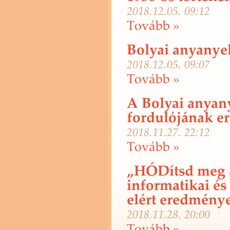
2018.12.05. 09:12
To­vább »
Bolyai anyanyel
2018.12.05. 09:07
To­vább »
A Bolyai anyany
fordulójának e
2018.11.27. 22:12
To­vább »
„HÓDítsd meg a
informatikai é
elért eredmény
2018.11.28. 20:00
To­vább »