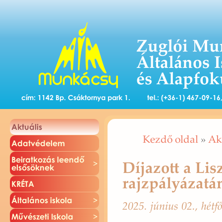
Zuglói Mu
Általános 
és Alapfok
cím: 1142 Bp. Csáktornya park 1.
tel.: (+36-1) 467-09-1
Ak­tu­á­lis
Kezdő oldal
»
Ak
Adat­vé­de­lem
Be­irat­ko­zás le­en­dő
Díjazott a Li
el­ső­sök­nek
rajzpályázatá
KRÉTA
Ál­ta­lá­nos is­ko­la
2025. jú­ni­us 02., hétf
Mű­vé­sze­ti Is­ko­la