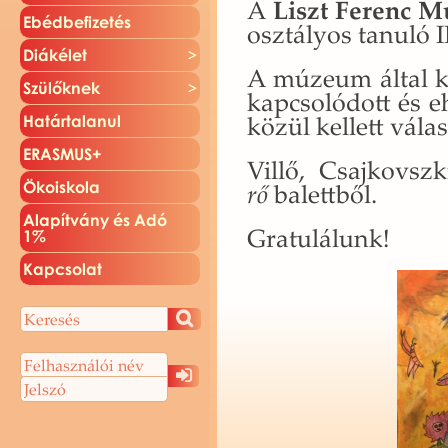
A
Liszt Fe­renc Mú
Ebéd­be­fi­ze­tés
osz­tá­lyos ta­nu­ló I
Di­ák­élet
A mú­ze­um által kií
Szü­lők­nek
kap­cso­ló­dott és 
közül kel­lett vá­las
Ha­tár­ta­la­nul
ERAS­MUS+
Villő, Csaj­kovsz­
Öko­is­ko­la
rő
ba­lett­ből.
Ala­pít­vány és Adó
Gra­tu­lá­lunk!
1%
Kap­cso­lat