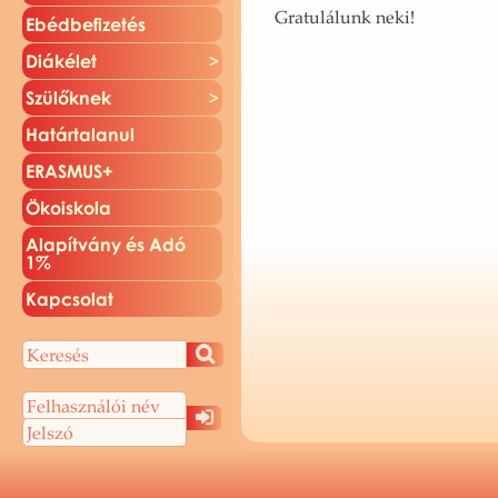
Gra­tu­lá­lunk neki!
Ebéd­be­fi­ze­tés
Di­ák­élet
Szü­lők­nek
Ha­tár­ta­la­nul
ERAS­MUS+
Öko­is­ko­la
Ala­pít­vány és Adó
1%
Kap­cso­lat