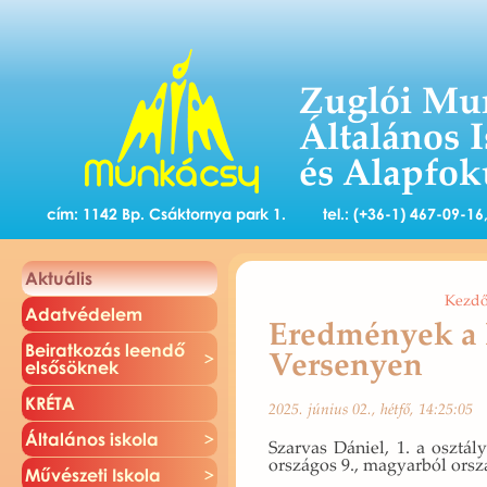
Zuglói Mu
Általános 
és Alapfok
cím: 1142 Bp. Csáktornya park 1.
tel.: (+36-1) 467-09-1
Ak­tu­á­lis
Kezdő
Adat­vé­de­lem
Eredmények a
Be­irat­ko­zás le­en­dő
Versenyen
el­ső­sök­nek
KRÉTA
2025. jú­ni­us 02., hétfő, 14:25:05
Ál­ta­lá­nos is­ko­la
Szar­vas Dá­ni­el, 1. a osz­tá­l
or­szá­gos 9., ma­gyar­ból or­szá
Mű­vé­sze­ti Is­ko­la