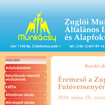
Zuglói Mu
Általános 
és Alapfok
cím: 1142 Bp. Csáktornya park 1.
tel.: (+36-1) 467-09-1
Ak­tu­á­lis
Kezdő ol
Adat­vé­de­lem
Be­irat­ko­zás le­en­dő
Éremeső a Zu
el­ső­sök­nek
Futóversenyé
KRÉTA
Ál­ta­lá­nos is­ko­la
2024. május 29., szer­
Mű­vé­sze­ti Is­ko­la