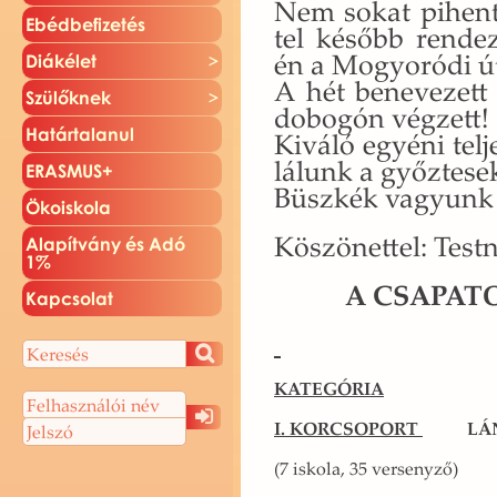
Nem sokat pi­hen­
Ebéd­be­fi­ze­tés
tel ké­sőbb ren­dez
én a Mo­gyo­ró­di út
Di­ák­élet
A hét be­ne­ve­zett
Szü­lők­nek
do­bo­gón vég­zett!
Ha­tár­ta­la­nul
Ki­vá­ló egyé­ni tel­
lá­lunk a győz­te­se
ERAS­MUS+
Büsz­kék
Öko­is­ko­la
Kö­szö­net­tel: Test­
Ala­pít­vány és Adó
1%
A CSA­PA­T
Kap­cso­lat
KA­TE­GÓ­RIA
I. KOR­CSO­PORT
L
(7 is­ko­la, 35 ver­seny­ző)