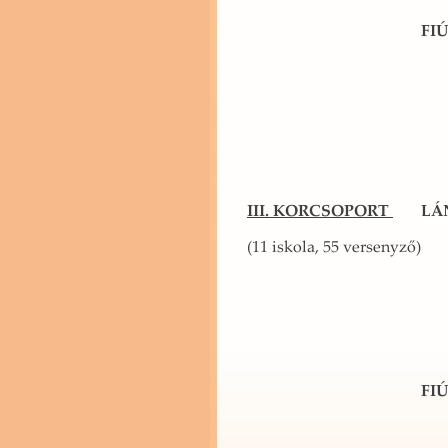
FIÚ
III. KOR­CSO­PORT
LÁ
(11 is­ko­la, 55 ver­seny­ző)
FIÚ