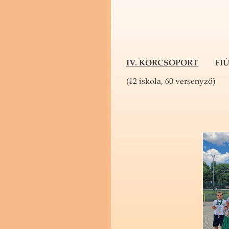
IV. KOR­CSO­PORT
FIÚ
(12 is­ko­la, 60 ver­seny­ző)