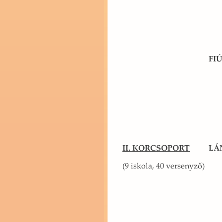
FIÚ
II. KOR­CSO­PORT
LÁ
(9 is­ko­la, 40 ver­seny­ző)