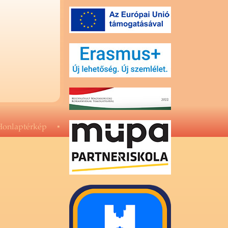
on­lap­tér­kép
▪
↑
Az oldal te­te­jé­re