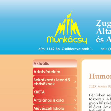
Zug
Ált
és 
cím: 1142 Bp. Csáktornya park 1.
tel.:
Ak­tu­á­lis
Adat­vé­de­lem
Humor
Be­irat­ko­zás le­en­dő
el­ső­sök­nek
2025. jú­ni­us 0
KRÉTA
Pén­te­ken re
fő­sze­rep. A 
Ál­ta­lá­nos is­ko­la
gyon büsz­kék
ni őket. Az e
Mű­vé­sze­ti Is­ko­la
be­ke­rült!