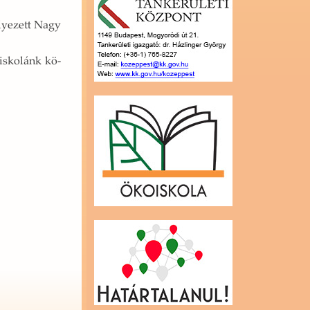
e­lye­zett Nagy
 is­ko­lánk kö­