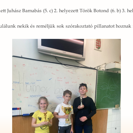
 lett Ju­hász Bar­na­bás (5. c) 2. he­lye­zett Török Bo­tond (6. b) 3. h
u­lá­lunk nekik és re­mél­jük sok szó­ra­koz­ta­tó pil­la­na­tot hoz­nak