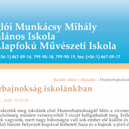
lói Munkácsy Mihály
alános Iskola
Alapfokú Művészeti Iskola
 (+36-1) 467-09-16, 799-90-18, 799-90-19, fax: (+36-1) 467-09-17
Kezdő oldal
»
Aktuális
» Humorbajnoksá
bajnokság iskolánkban
2., hétfő, 12:45:54
n­dez­tük meg is­ko­lánk első Hu­mor­baj­nok­sá­gát! Idén a vicc­me­s
kö­zön­ség min­den ver­seny­ző­től 5 vic­cet hall­gat­ha­tott meg. Fel­l
 va­gyunk, mert nagy bá­tor­ság­ra vall sok ember elé ki­áll­ni és s
lső három he­lye­zett ku­pá­val tér­he­tett haza és a baj­nok a jövő év