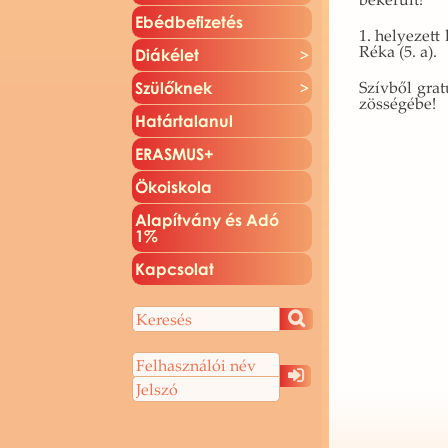
Ebéd­be­fi­ze­tés
1. he­lye­zett
Réka (5. a).
Di­ák­élet
Szív­ből gra­t
Szü­lők­nek
zös­sé­gé­be!
Ha­tár­ta­la­nul
ERAS­MUS+
Öko­is­ko­la
Ala­pít­vány és Adó
1%
Kap­cso­lat