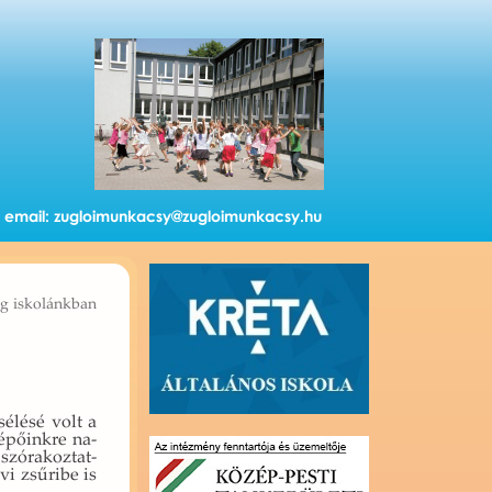
email:
zugloimunkacsy@zugloimunkacsy.hu
g iskolánkban
é­lé­sé volt a
é­pő­ink­re na­
zó­ra­koz­tat­
i zsű­ri­be is