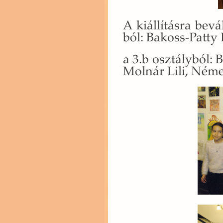
A ki­ál­lí­tás­ra be­
ból: Ba­koss-Patty
a 3.b osz­tály­ból: 
Mol­nár Lili, Né­m