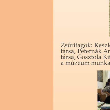
Zsű­ri­ta­gok: Kesz­
tár­sa, Pe­ter­nák
tár­sa, Gosz­to­la K
a mú­ze­um mun­ka­t