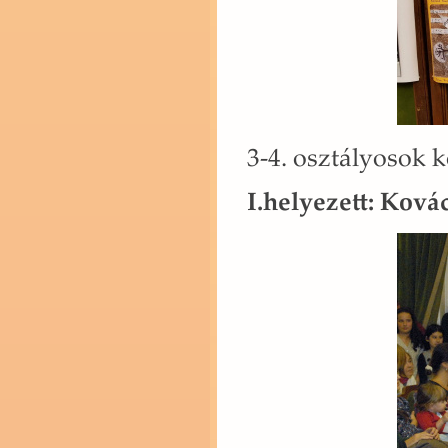
3-4. osz­tá­lyo­sok k
I.​helyezett: Ko­v