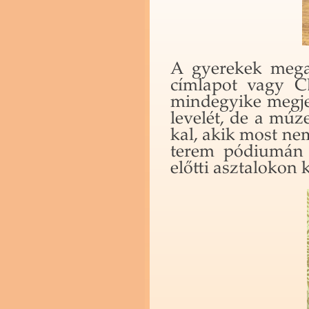
A gye­re­kek meg­a
cím­la­pot vagy CD 
mind­egyi­ke meg­je
le­ve­lét, de a mú­
kal, akik most nem 
te­rem pó­di­u­mán 
előt­ti asz­ta­lo­kon k