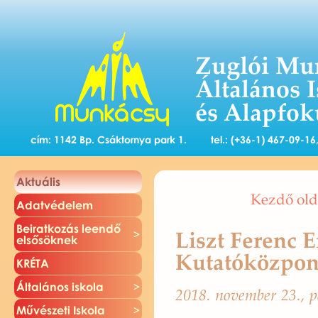
Zuglói Mu
Általános 
és Alapfok
cím: 1142 Bp. Csáktornya park 1.
tel.: (+36-1) 467-09-1
Ak­tu­á­lis
Kezdő old
Adat­vé­de­lem
Be­irat­ko­zás le­en­dő
Liszt Ferenc
el­ső­sök­nek
Kutatóközpont
KRÉTA
Ál­ta­lá­nos is­ko­la
2018. no­vem­ber 23., p
Mű­vé­sze­ti Is­ko­la