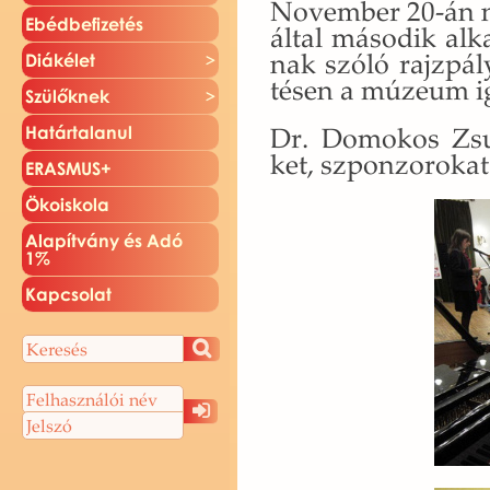
No­vem­ber 20-án na
Ebéd­be­fi­ze­tés
által má­so­dik al­ka
nak szóló rajz­pá­l
Di­ák­élet
té­sen a mú­ze­um ig
Szü­lők­nek
Dr. Do­mo­kos Zsu­
Ha­tár­ta­la­nul
ket, szpon­zo­ro­kat
ERAS­MUS+
Öko­is­ko­la
Ala­pít­vány és Adó
1%
Kap­cso­lat