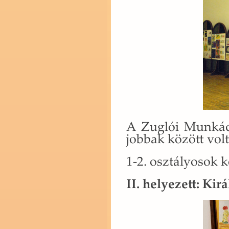
A Zug­lói Mun­ká­c
job­bak kö­zött volt
1-2. osz­tá­lyo­sok k
II. he­lye­zett: Ki­r