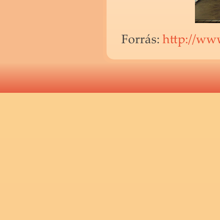
For­rás:
http://​www