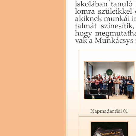
is­ko­lá­ban ta­nu­ló
lom­ra szü­le­ik­ke
akik­nek mun­kái i
tal­mát szí­ne­sí­ti
hogy meg­mu­tat­hat
vak a Mun­ká­csys r
Napmadár fiai 01