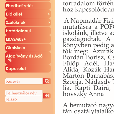
for­ra­da­lom tör­té­n
Ebéd­be­fi­ze­tés
hoz kap­cso­ló­dó­an
Di­ák­élet
A Nap­ma­dár Fiai 
Szü­lők­nek
mu­ta­tás­ra a PO­
Ha­tár­ta­la­nul
is­ko­lánk, il­let­v
gaz­da­god­tak. A 
ERAS­MUS+
könyv­ben pedig az 
Öko­is­ko­la
tók meg: Azu­rák Z
Bor­dán Bo­risz, Cs
Ala­pít­vány és Adó
1%
Fülöp Adél, Ha­v
Alida, Kozák Hanna
Kap­cso­lat
Mar­ton Bar­na­bás
Szon­ja, Ná­dasdy
lia, Rapti Daira, 
hovsz­ky Anna
A be­mu­ta­tó na­gy
tán osz­tály­ta­lál­