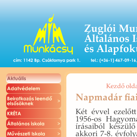
Zuglói Mu
Általános 
és Alapfok
cím: 1142 Bp. Csáktornya park 1.
tel.: (+36-1) 467-09-1
Ak­tu­á­lis
Kezdő old
Adat­vé­de­lem
Napmadár fia
Be­irat­ko­zás le­en­dő
el­ső­sök­nek
Két évvel ez­előtt
KRÉTA
1956-os Ha­gyo­mán
Ál­ta­lá­nos is­ko­la
írá­sa­i­ból ké­szü­l
ak­ko­ri 7-8. év­fo­
Mű­vé­sze­ti Is­ko­la