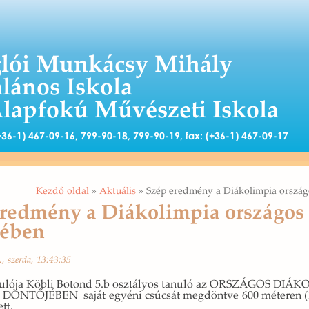
lói Munkácsy Mihály
alános Iskola
Alapfokú Művészeti Iskola
 (+36-1) 467-09-16, 799-90-18, 799-90-19, fax: (+36-1) 467-09-17
Kezdő oldal
»
Aktuális
» Szép eredmény a Diákolimpia ország
redmény a Diákolimpia országos
jében
, szer­da, 13:43:35
­nu­ló­ja Köbli Bo­tond 5.b osz­tá­lyos ta­nu­ló az OR­SZÁ­GOS DI­ÁK
 DÖN­TŐ­JÉ­BEN saját egyé­ni csú­csát meg­dönt­ve 600 mé­te­ren (1
ett.