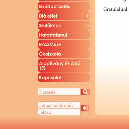
Ebéd­be­fi­ze­tés
Gra­tu­lá­lunk
Di­ák­élet
Szü­lők­nek
Ha­tár­ta­la­nul
ERAS­MUS+
Öko­is­ko­la
Ala­pít­vány és Adó
1%
Kap­cso­lat