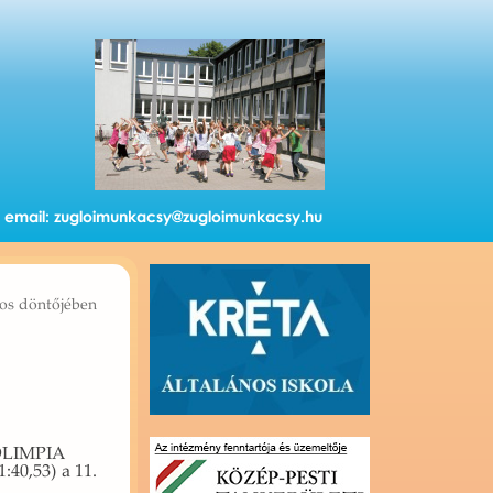
email:
zugloimunkacsy@zugloimunkacsy.hu
os döntőjében
­OLIM­PIA
:40,53) a 11.