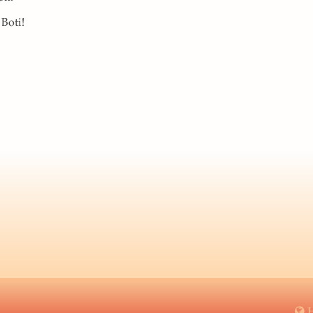
 Boti!
H
