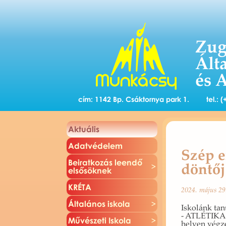
Zug
Ált
és 
cím: 1142 Bp. Csáktornya park 1.
tel.:
Ak­tu­á­lis
Adat­vé­de­lem
Szép e
Be­irat­ko­zás le­en­dő
döntő
el­ső­sök­nek
KRÉTA
2024. május 29.
Ál­ta­lá­nos is­ko­la
Is­ko­lánk ta
- AT­LÉ­TI­KA
Mű­vé­sze­ti Is­ko­la
he­lyen vég­z