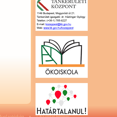
on­lap­tér­kép
▪
↑
Az oldal te­te­jé­re