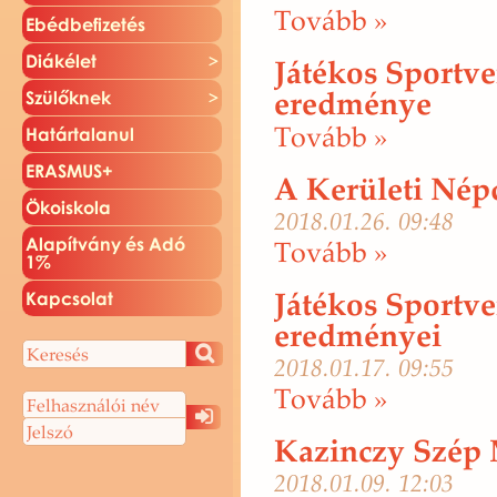
To­vább »
Ebéd­be­fi­ze­tés
Di­ák­élet
Játékos Sportv
eredménye
Szü­lők­nek
To­vább »
Ha­tár­ta­la­nul
ERAS­MUS+
A Kerületi Nép
Öko­is­ko­la
2018.01.26. 09:48
Ala­pít­vány és Adó
To­vább »
1%
Játékos Sportve
Kap­cso­lat
eredményei
2018.01.17. 09:55
To­vább »
Kazinczy Szép 
2018.01.09. 12:03