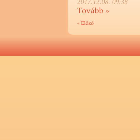
2017.12.08. 09:38
To­vább »
« Előző