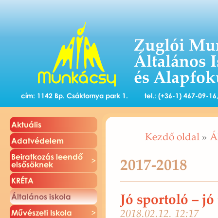
Zuglói Mu
Általános 
és Alapfok
cím: 1142 Bp. Csáktornya park 1.
tel.: (+36-1) 467-09-1
Ak­tu­á­lis
Kezdő oldal
»
Á
Adat­vé­de­lem
Be­irat­ko­zás le­en­dő
2017-2018
el­ső­sök­nek
KRÉTA
Jó sportoló – jó
Ál­ta­lá­nos is­ko­la
2018.02.12. 12:17
Mű­vé­sze­ti Is­ko­la