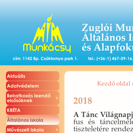
Zuglói Mu
Általános 
és Alapfok
cím: 1142 Bp. Csáktornya park 1.
tel.: (+36-1) 467-09-1
Ak­tu­á­lis
Kezdő oldal
Adat­vé­de­lem
Be­irat­ko­zás le­en­dő
2018
el­ső­sök­nek
KRÉTA
A Tánc Vi­lág­nap­
fus és tánc­el­mé­l
Ál­ta­lá­nos is­ko­la
tisz­te­le­té­re ren
Mű­vé­sze­ti Is­ko­la