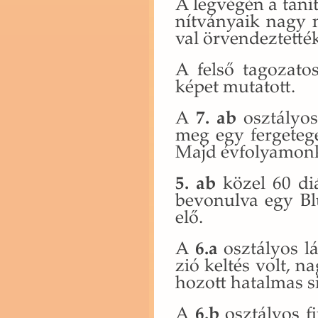
A leg­vé­gén a ta­ní
nít­vá­nya­ik nagy m
val ör­ven­dez­tet­té
A felső ta­go­za­tos 
képet mu­ta­tott.
A
7. ab
osz­tá­lyos
meg egy fer­ge­te­
Majd év­fo­lya­mon­k
5. ab
közel 60 diák
be­vo­nul­va egy B
elő.
A
6.a
osz­tá­lyos lá
zió kel­tés volt, na
ho­zott ha­tal­mas si
A
6.b
osz­tá­lyos f