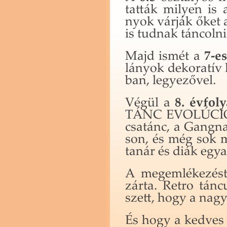
tat­ták mi­lyen is
nyok vár­ják őket 
is tud­nak tán­col­ni
Majd ismét a
7-es
lá­nyok de­ko­ra­tív
ban, le­gye­ző­vel.
Végül a
8. év­fo­
TÁNC EVO­LÚ­CI­Ó­
csa­tánc, a Gang­n
son, és még sok más
tanár és diák egy­ar
A meg­em­lé­ke­zést
zárta. Retro tán­cu
szett, hogy a nagy o
És hogy a ked­ves 