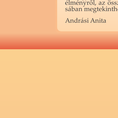
él­mény­ről, az ös
sá­ban meg­te­kint­he
And­rá­si Anita