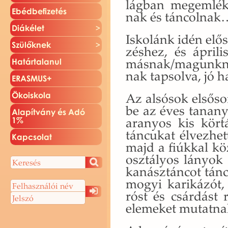
lág­ban meg­em­lé­ke
Ebéd­be­fi­ze­tés
nak és tán­col­nak
Di­ák­élet
Is­ko­lánk idén elő­
Szü­lők­nek
zés­hez, és áp­ri­
más­nak/ma­gunk­na
Ha­tár­ta­la­nul
nak tap­sol­va, jó h
ERAS­MUS+
Az al­só­sok el­ső­so
Öko­is­ko­la
be az éves tan­any
Ala­pít­vány és Adó
ara­nyos kis kör­t
1%
tán­cu­kat él­vez­he
Kap­cso­lat
majd a fi­úk­kal kö
osz­tá­lyos lá­nyok
ka­nász­tán­cot tán­
mo­gyi ka­ri­ká­zót,
róst és csár­dást 
ele­me­ket mu­tat­na