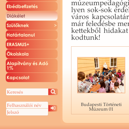
mú­ze­um­pe­da­gó­g
Ebéd­be­fi­ze­tés
lyen sok-sok ér­de
vá­ros kap­cso­la­tá
Di­ák­élet
már fe­le­dés­be me
Szü­lők­nek
ket­tek­ből hi­da­ka
Ha­tár­ta­la­nul
kod­tunk!
ERAS­MUS+
Öko­is­ko­la
Ala­pít­vány és Adó
1%
Kap­cso­lat
Budapesti Történeti
Múzeum 01