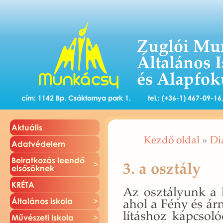
Zuglói Mu
Általános 
és Alapfok
cím: 1142 Bp. Csáktornya park 1.
tel.: (+36-1) 467-09-1
Ak­tu­á­lis
Kezdő oldal
»
Di
Adat­vé­de­lem
Be­irat­ko­zás le­en­dő
3. a osztály
el­ső­sök­nek
KRÉTA
Az osz­tá­lyunk a B
ahol a Fény és ár­ny
Ál­ta­lá­nos is­ko­la
lí­tás­hoz kap­cso­
Mű­vé­sze­ti Is­ko­la