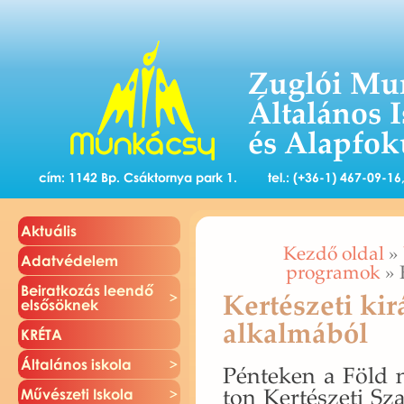
Zuglói Mu
Általános 
és Alapfok
cím: 1142 Bp. Csáktornya park 1.
tel.: (+36-1) 467-09-1
Ak­tu­á­lis
Kezdő oldal
»
Adat­vé­de­lem
programok
» 
Be­irat­ko­zás le­en­dő
Kertészeti ki
el­ső­sök­nek
alkalmából
KRÉTA
Ál­ta­lá­nos is­ko­la
Pén­te­ken a Föld 
ton Ker­té­sze­ti Sza
Mű­vé­sze­ti Is­ko­la