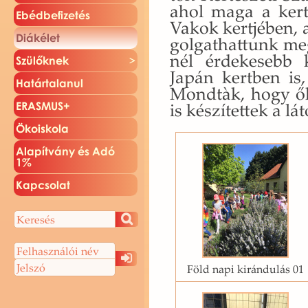
ahol maga a ker­té
Ebéd­be­fi­ze­tés
Vakok kert­jé­ben, a
Di­ák­élet
gol­gat­hat­tunk me
nél ér­de­ke­sebb k
Szü­lők­nek
Japán kert­ben is,
Ha­tár­ta­la­nul
Mondtàk, hogy ők le
is ké­szí­tet­tek a lá­t
ERAS­MUS+
Öko­is­ko­la
Ala­pít­vány és Adó
1%
Kap­cso­lat
Föld napi kirándulás 01