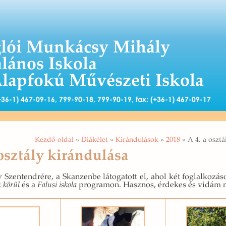
lói Munkácsy Mihály
alános Iskola
Alapfokú Művészeti Iskola
 (+36-1) 467-09-16, 799-90-18, 799-90-19, fax: (+36-1) 467-09-17
Kezdő oldal
»
Diákélet
»
Kirándulások
»
2018
» A 4. a osztá
 osztály kirándulása
 Szent­end­ré­re, a Skan­zen­be lá­to­ga­tott el, ahol két fog­lal­ko­zá­
 körül
és a
Fa­lu­si is­ko­la
prog­ra­mon. Hasz­nos, ér­de­kes és vidám 