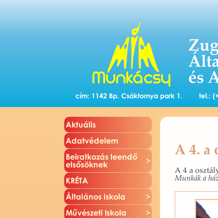
Zug
Ált
és 
cím: 1142 Bp. Csáktornya park 1.
tel.:
Ak­tu­á­lis
Adat­vé­de­lem
A 4. a
Be­irat­ko­zás le­en­dő
el­ső­sök­nek
A 4 a osz­tály
Mun­kák a ház
KRÉTA
Ál­ta­lá­nos is­ko­la
Mű­vé­sze­ti Is­ko­la