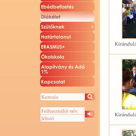
Ebéd­be­fi­ze­tés
Di­ák­élet
Szü­lők­nek
Ha­tár­ta­la­nul
Kirándulá
ERAS­MUS+
Öko­is­ko­la
Ala­pít­vány és Adó
1%
Kap­cso­lat
Kirándulá