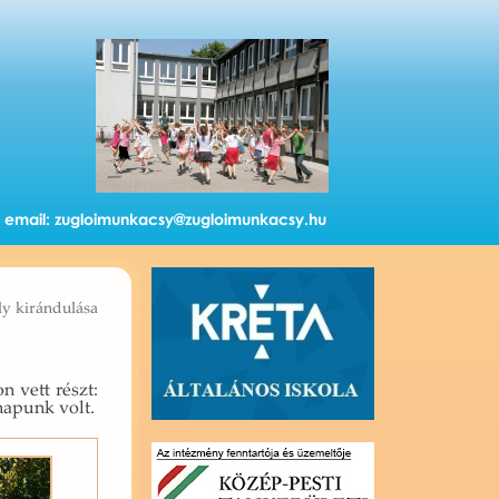
email:
zugloimunkacsy@zugloimunkacsy.hu
ly kirándulása
son vett részt:
na­punk volt.